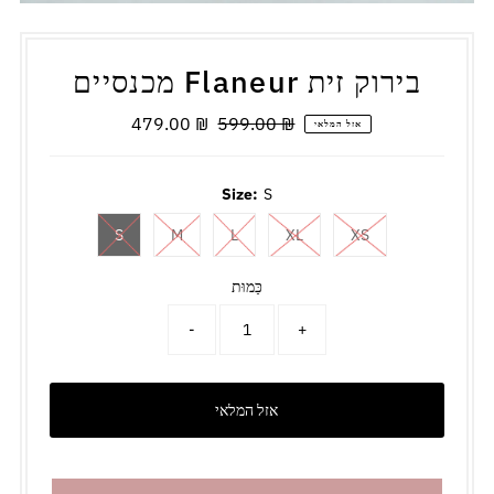
מכנסיים Flaneur בירוק זית
מחיר
599.00 ₪
479.00 ₪
מחיר
אזל המלאי
רגיל
מבצע
Size:
S
S
M
L
XL
XS
כַּמוּת
-
+