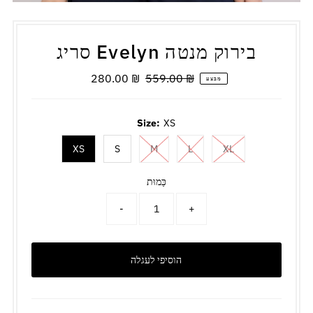
סריג Evelyn בירוק מנטה
מחיר
559.00 ₪
280.00 ₪
מחיר
מבצע
רגיל
מבצע
Size:
XS
XS
S
M
L
XL
כַּמוּת
-
+