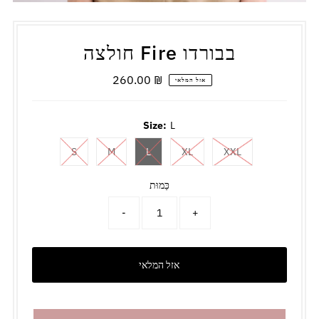
חולצה Fire בבורדו
מחיר
260.00 ₪
אזל המלאי
רגיל
Size:
L
S
M
L
XL
XXL
כַּמוּת
-
+